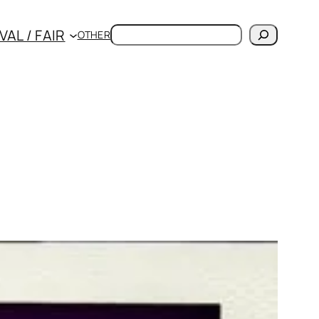
検
VAL / FAIR
OTHER
索