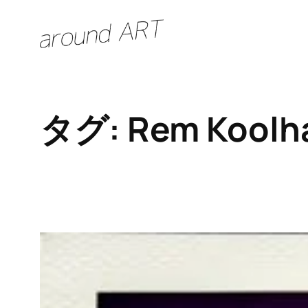
内
容
を
ス
キ
タグ:
Rem Koolh
ッ
プ