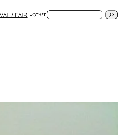
検
VAL / FAIR
OTHER
索