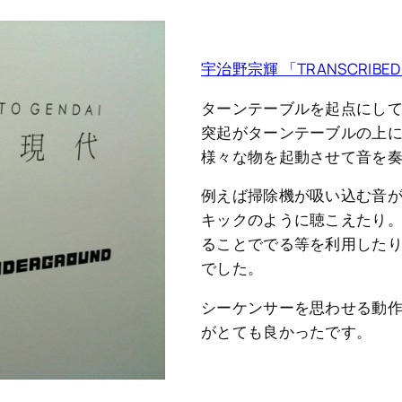
宇治野宗輝 「TRANSCRI
ターンテーブルを起点にし
突起がターンテーブルの上
様々な物を起動させて音を
例えば掃除機が吸い込む音
キックのように聴こえたり
ることででる等を利用した
でした。
シーケンサーを思わせる動
がとても良かったです。