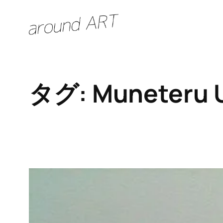
内
容
を
ス
キ
タグ:
Muneteru 
ッ
プ