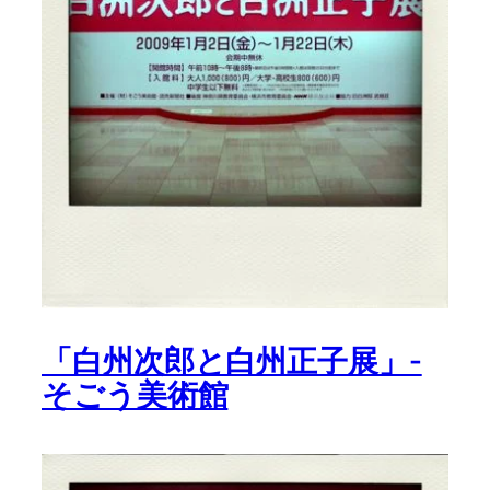
「白州次郎と白州正子展」-
そごう美術館