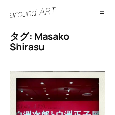
内
容
を
ス
タグ:
Masako
キ
ッ
Shirasu
プ