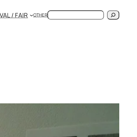
検
VAL / FAIR
OTHER
索