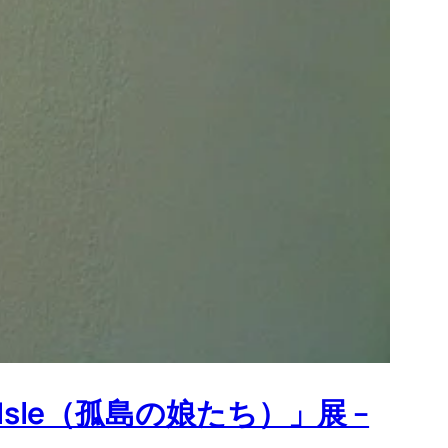
me Isle（孤島の娘たち）」展 –