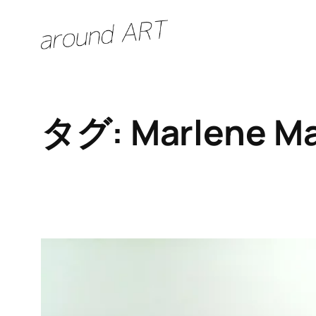
内
容
を
ス
キ
タグ:
Marlene Ma
ッ
プ