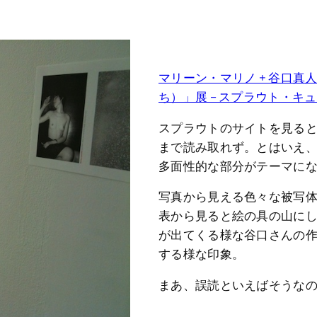
マリーン・マリノ + 谷口真人 「Da
ち）」展 – スプラウト・キ
スプラウトのサイトを見る
まで読み取れず。とはいえ
多面性的な部分がテーマに
写真から見える色々な被写
表から見ると絵の具の山に
が出てくる様な谷口さんの
する様な印象。
まあ、誤読といえばそうな