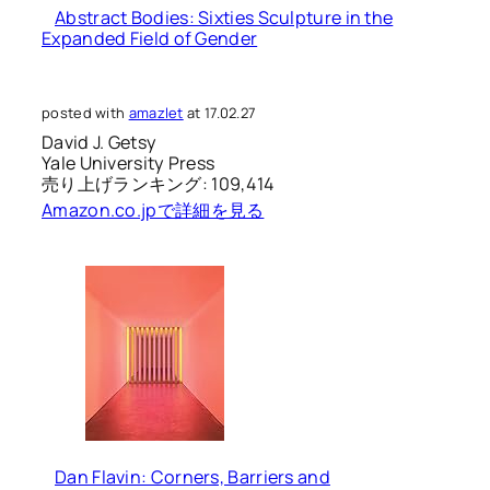
Abstract Bodies: Sixties Sculpture in the
Expanded Field of Gender
posted with
amazlet
at 17.02.27
David J. Getsy
Yale University Press
売り上げランキング: 109,414
Amazon.co.jpで詳細を見る
Dan Flavin: Corners, Barriers and