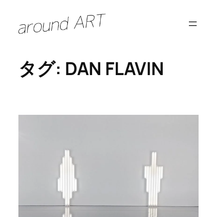
内
容
を
ス
タグ:
DAN FLAVIN
キ
ッ
プ