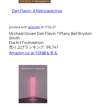
Dan Flavin: A Retrospective
posted with
amazlet
at 17.02.27
Michael Govan Dan Flavin Tiffany Bell Brydon
Smith
Dia Art Foundation
売り上げランキング: 96,747
Amazon.co.jpで詳細を見る