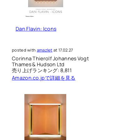
Dan Flavin: Icons
posted with
amazlet
at 17.02.27
Corinna Thierolf Johannes Vogt
Thames & Hudson Ltd
売り上げランキング: 8,811
Amazon.co.jpで詳細を見る