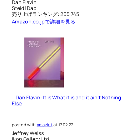
Dan Flavin
Steidl Dap
売り上げランキング: 205,745
Amazon.co.jpで詳細を見る
Dan Flavin: It is What it is and it ain’t Nothing
Else
posted with
amazlet
at 17.02.27
Jeffrey Weiss
Ikon Gallery Ltd