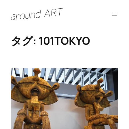
内
容
を
ス
タグ:
101TOKYO
キ
ッ
プ