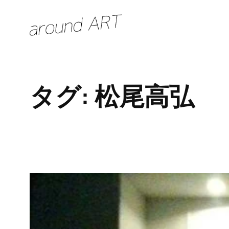
内
容
を
ス
キ
タグ:
松尾高弘
ッ
プ