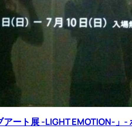
ト展 -LIGHT EMOTION-」