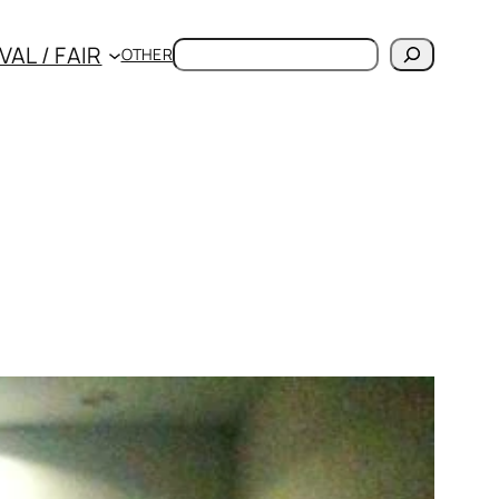
検
VAL / FAIR
OTHER
索