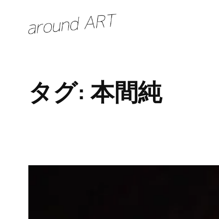
内
容
を
ス
キ
タグ:
本間純
ッ
プ