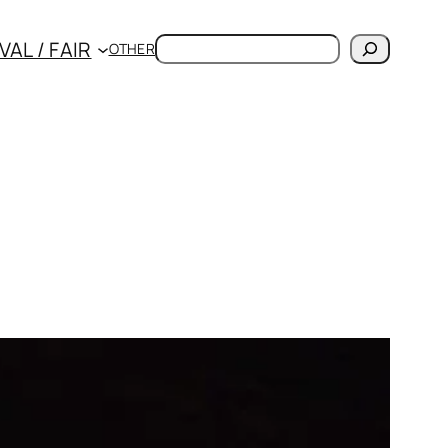
検
VAL / FAIR
OTHER
索