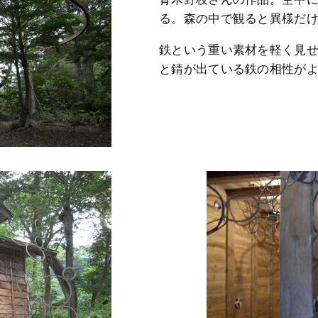
る。森の中で観ると異様だ
鉄という重い素材を軽く見
と錆が出ている鉄の相性が