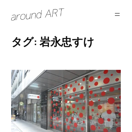
内
容
を
ス
タグ:
岩永忠すけ
キ
ッ
プ