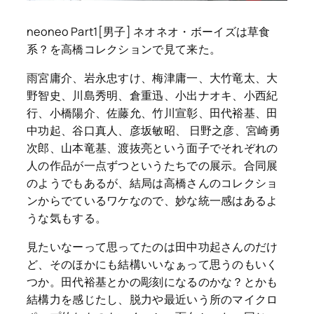
neoneo Part1[男子] ネオネオ・ボーイズは草食
系？を高橋コレクションで見て来た。
雨宮庸介、岩永忠すけ、梅津庸一、大竹竜太、大
野智史、川島秀明、倉重迅、小出ナオキ、小西紀
行、小橋陽介、佐藤允、竹川宣彰、田代裕基、田
中功起、谷口真人、彦坂敏昭、 日野之彦、宮崎勇
次郎、山本竜基、渡抜亮という面子でそれぞれの
人の作品が一点ずつというたちでの展示。合同展
のようでもあるが、結局は高橋さんのコレクショ
ンからでているワケなので、妙な統一感はあるよ
うな気もする。
見たいなーって思ってたのは田中功起さんのだけ
ど、そのほかにも結構いいなぁって思うのもいく
つか。田代裕基とかの彫刻になるのかな？とかも
結構力を感じたし、脱力や最近いう所のマイクロ