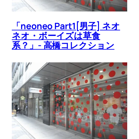
「neoneo Part1[男子] ネオ
ネオ・ボーイズは草食
系？」- 高橋コレクション