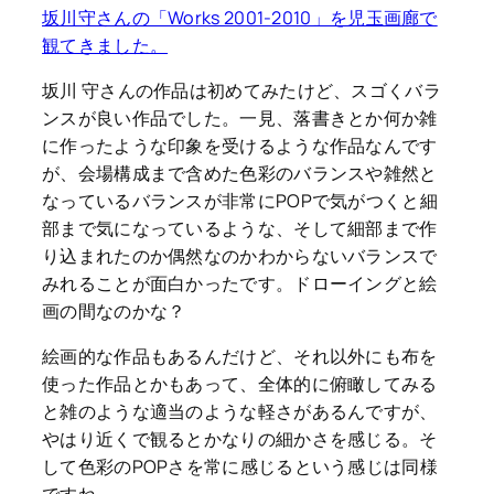
坂川守さんの「Works 2001-2010」を児玉画廊で
観てきました。
坂川 守さんの作品は初めてみたけど、スゴくバラ
ンスが良い作品でした。一見、落書きとか何か雑
に作ったような印象を受けるような作品なんです
が、会場構成まで含めた色彩のバランスや雑然と
なっているバランスが非常にPOPで気がつくと細
部まで気になっているような、そして細部まで作
り込まれたのか偶然なのかわからないバランスで
みれることが面白かったです。ドローイングと絵
画の間なのかな？
絵画的な作品もあるんだけど、それ以外にも布を
使った作品とかもあって、全体的に俯瞰してみる
と雑のような適当のような軽さがあるんですが、
やはり近くで観るとかなりの細かさを感じる。そ
して色彩のPOPさを常に感じるという感じは同様