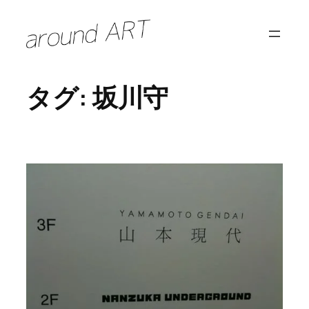
内
容
を
ス
タグ:
坂川守
キ
ッ
プ