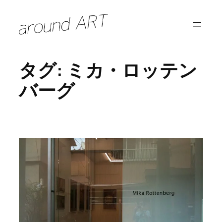
内
容
を
ス
タグ:
ミカ・ロッテン
キ
ッ
バーグ
プ