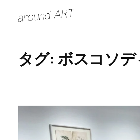
内
容
を
ス
キ
タグ:
ボスコソデ
ッ
プ