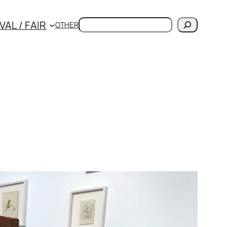
検
VAL / FAIR
OTHER
索