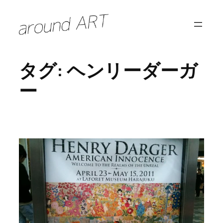
内
容
を
ス
タグ:
ヘンリーダーガ
キ
ッ
ー
プ