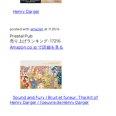
Henry Darger
posted with
amazlet
at 11.05.14
Prestel Pub
売り上げランキング: 17216
Amazon.co.jp で詳細を見る
Sound and Fury / Bruit et fureur: The Art of
Henry Darger / l’oeuvre de Henry Darger