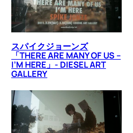
スパイクジョーンズ
「THERE ARE MANY OF US –
I’M HERE」- DIESEL ART
GALLERY