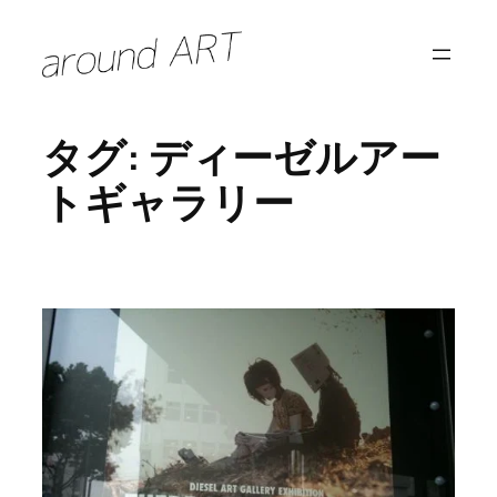
内
容
を
ス
タグ:
ディーゼルアー
キ
ッ
トギャラリー
プ