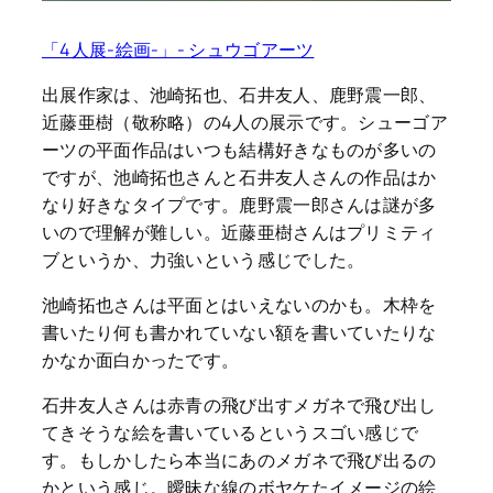
「4人展-絵画-」- シュウゴアーツ
出展作家は、池崎拓也、石井友人、鹿野震一郎、
近藤亜樹（敬称略）の4人の展示です。シューゴア
ーツの平面作品はいつも結構好きなものが多いの
ですが、池崎拓也さんと石井友人さんの作品はか
なり好きなタイプです。鹿野震一郎さんは謎が多
いので理解が難しい。近藤亜樹さんはプリミティ
ブというか、力強いという感じでした。
池崎拓也さんは平面とはいえないのかも。木枠を
書いたり何も書かれていない額を書いていたりな
かなか面白かったです。
石井友人さんは赤青の飛び出すメガネで飛び出し
てきそうな絵を書いているというスゴい感じで
す。もしかしたら本当にあのメガネで飛び出るの
かという感じ。曖昧な線のボヤケたイメージの絵