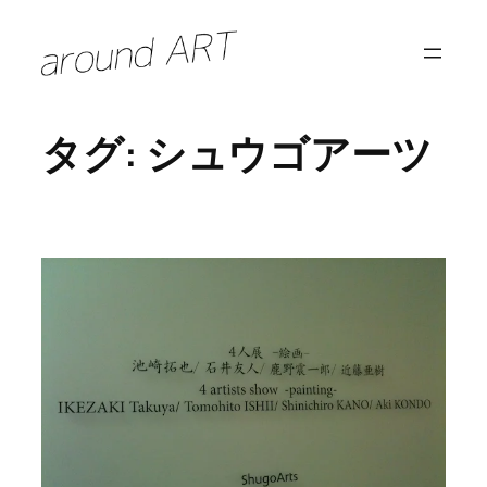
内
容
を
ス
タグ:
シュウゴアーツ
キ
ッ
プ