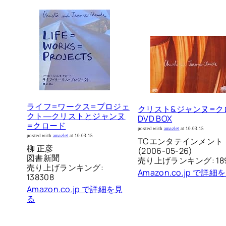
ライフ=ワークス=プロジェ
クリスト&ジャンヌ=ク
クト―クリストとジャンヌ
DVD BOX
=クロード
posted with
amazlet
at 10.03.15
posted with
amazlet
at 10.03.15
TCエンタテインメント
柳 正彦
(2006-05-26)
図書新聞
売り上げランキング: 18
売り上げランキング:
Amazon.co.jp で詳細
138308
Amazon.co.jp で詳細を見
る