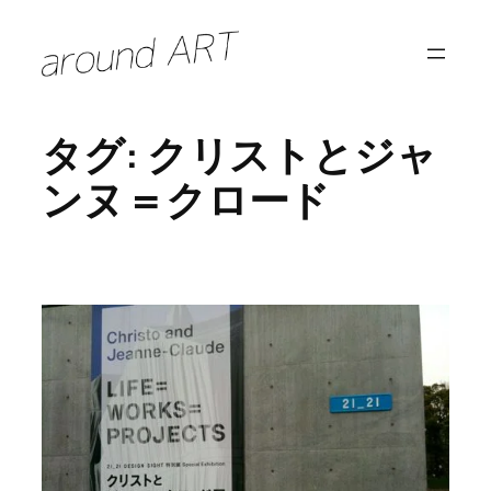
内
容
を
ス
タグ:
クリストとジャ
キ
ッ
ンヌ＝クロード
プ