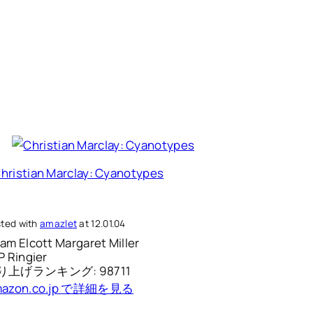
hristian Marclay: Cyanotypes
ted with
amazlet
at 12.01.04
am Elcott Margaret Miller
P Ringier
り上げランキング: 98711
azon.co.jp で詳細を見る