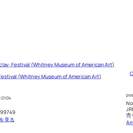
C
 Festival (Whitney Museum of American Art)
pos
.01.04
No
JR
9749
売
詳細を見る
Am