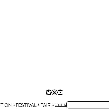
Twitter
Instagram
YouTube
検
ITION
FESTIVAL / FAIR
OTHER