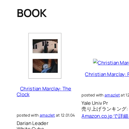
BOOK
Christian Marclay:
Christian Marclay: The
Clock
posted with
amazlet
at 12
Yale Univ Pr
売り上げランキング: 9
posted with
amazlet
at 12.01.04
Amazon.co.jp で
Darian Leader
White Cube