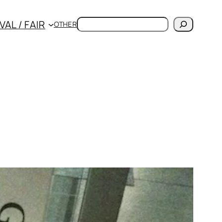
検
VAL / FAIR
OTHER
索