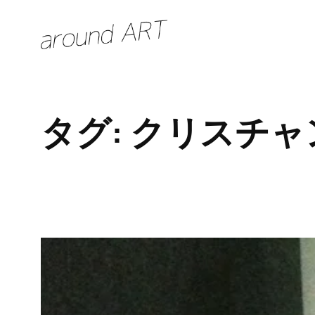
内
容
を
ス
キ
タグ:
クリスチャ
ッ
プ