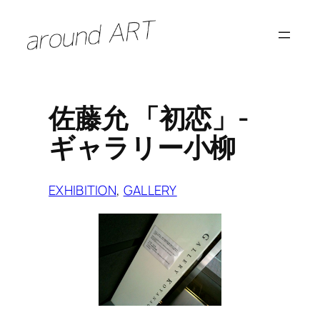
内
容
を
ス
キ
佐藤允 「初恋」-
ッ
ギャラリー小柳
プ
EXHIBITION
, 
GALLERY