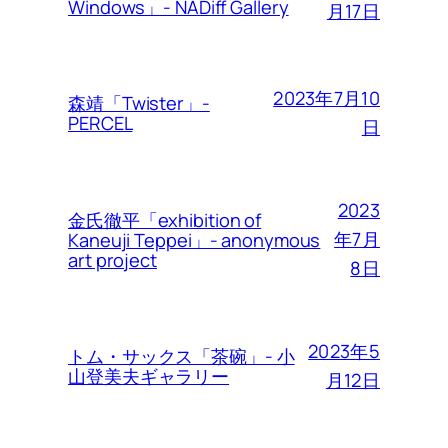
Windows」- NADiff Gallery
月17日
2023年7月10
森靖「Twister」-
PERCEL
日
2023
金氏徹平「exhibition of
年7月
Kaneuji Teppei」- anonymous
art project
8日
2023年5
トム・サックス「茶碗」- 小
山登美夫ギャラリー
月12日